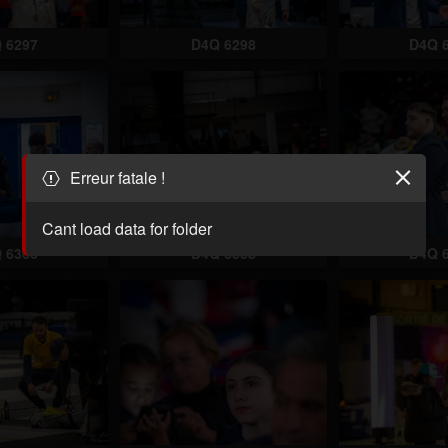
 6297
D4Q 6298
D4Q 
Erreur fatale !
Cant load data for folder
 6306
D4Q 6308
D4Q 