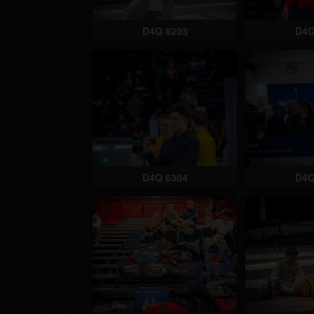
D4Q 6293
D4Q
D4Q 6304
D4Q