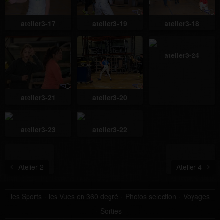
atelier3-17
atelier3-19
atelier3-18
atelier3-24
atelier3-21
atelier3-20
atelier3-23
atelier3-22
Atelier 2
Atelier 4
les Sports
les Vues en 360 degré
Photos selection
Voyages
Sorties