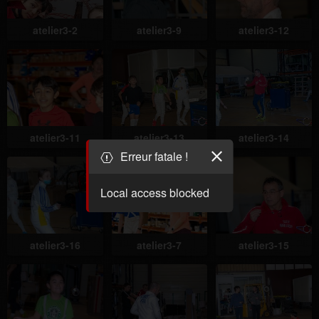
atelier3-2
atelier3-9
atelier3-12
atelier3-11
atelier3-13
atelier3-14
Erreur fatale !
Local access blocked
atelier3-16
atelier3-7
atelier3-15